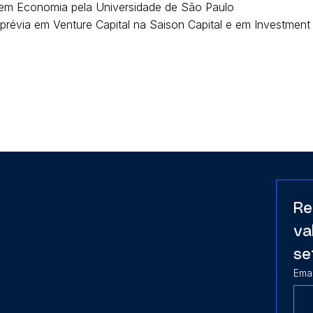
em Economia pela Universidade de São Paulo
 prévia em Venture Capital na Saison Capital e em Investment
Re
va
se
Emai