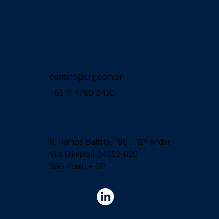
Fale Conosco
contato@crg.com.br
+55 11 4780 3420
Onde Estamos
R. Ramos Batista, 198 – 12º andar
Vila Olímpia | 04552-020
São Paulo - SP
Siga a
CRG