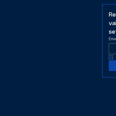
Re
va
se
Emai